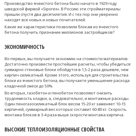
Производство ячеистого бетона было начато в 1929 году
шведской фирмой «Siporex». В Россию эти стройматериалы
пришли спустя два десятилетия. И с тех пор они уверенно
находят все новых и новых почитателей.
Какие же характеристики позволили блокам из ячеистого
бетона получить признание миллионов застройщиков?
ЭКОНОМИЧНОСТЬ
Во-первых, вы получаете экономию на стоимости материалов.
Достаточно произвести простейшие расчеты, чтобы убедиться:
суммарно стеновые блоки обойдутся в 1,5-2 раза дешевле, чем
кирпич силикатный. Кроме этого, используя для строительства
блоки из ячеистого бетона, вы получаете уменьшение расхода
кладочной смеси до 50%.
Во-вторых, газобетон и пенобетон позволяют снизить
трудоемкость кладки, а, следовательно, и монтажные расходы.
Один пеногазосиликатный блок весом 15-20 кг заменяет 10-15
кирпичей, суммарный вес которых составит 60-80 кг. Скорость
монтажа блоков в 3-4 раза выше скорости монтажа кирпича.
ВЫСОКИЕ ТЕПЛОИЗОЛЯЦИОННЫЕ СВОЙСТВА