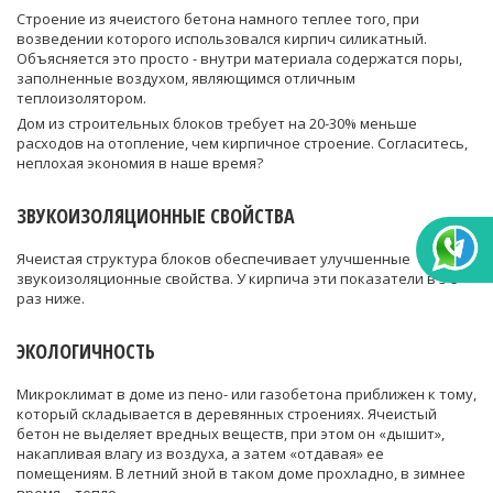
Строение из ячеистого бетона намного теплее того, при
возведении которого использовался кирпич силикатный.
Объясняется это просто - внутри материала содержатся поры,
заполненные воздухом, являющимся отличным
теплоизолятором.
Дом из строительных блоков требует на 20-30% меньше
расходов на отопление, чем кирпичное строение. Согласитесь,
неплохая экономия в наше время?
ЗВУКОИЗОЛЯЦИОННЫЕ СВОЙСТВА
Ячеистая структура блоков обеспечивает улучшенные
звукоизоляционные свойства. У кирпича эти показатели в 3-5
раз ниже.
ЭКОЛОГИЧНОСТЬ
Микроклимат в доме из пено- или газобетона приближен к тому,
который складывается в деревянных строениях. Ячеистый
бетон не выделяет вредных веществ, при этом он «дышит»,
накапливая влагу из воздуха, а затем «отдавая» ее
помещениям. В летний зной в таком доме прохладно, в зимнее
время – тепло.