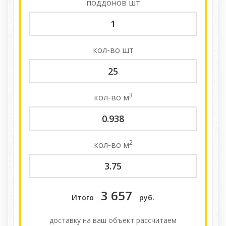
поддонов
шт
кол-во
шт
3
кол-во
м
2
кол-во
м
3 657
Итого
руб.
доставку на ваш объект расcчитаем