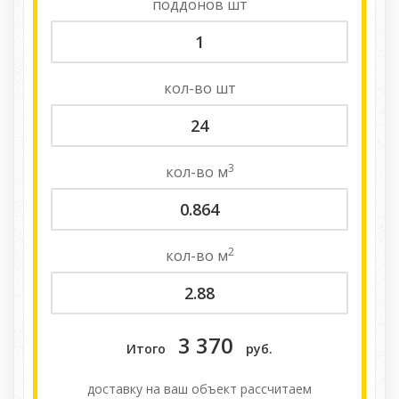
поддонов
шт
кол-во
шт
3
кол-во
м
2
кол-во
м
3 370
Итого
руб.
доставку на ваш объект расcчитаем