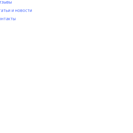
тзывы
татьи и новости
онтакты