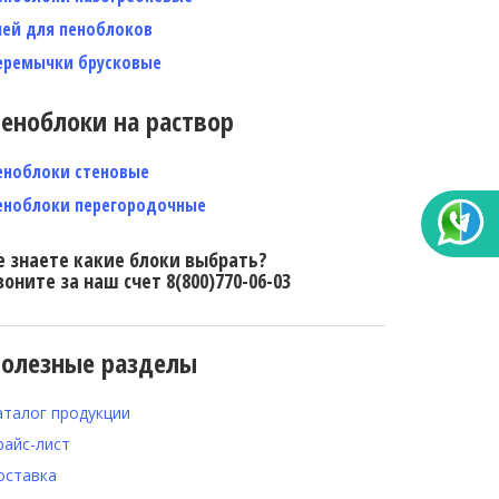
лей для пеноблоков
еремычки брусковые
еноблоки на раствор
еноблоки стеновые
еноблоки перегородочные
е знаете какие блоки выбрать?
воните за наш счет 8(800)770-06-03
олезные разделы
аталог продукции
райс-лист
оставка