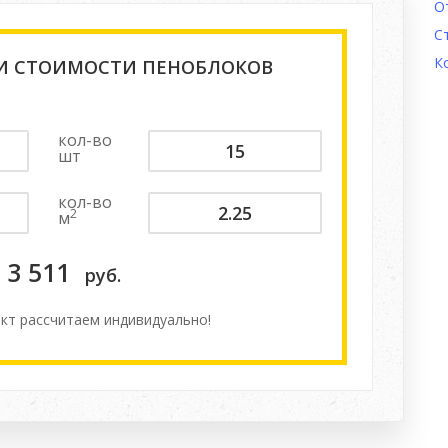
О
С
К
 И СТОИМОСТИ ПЕНОБЛОКОВ
кол-во
шт
кол-во
2
м
3 511
руб.
кт расcчитаем индивидуально!