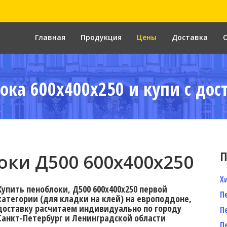
Главная
Продукция
Цены
Доставка
ока 600x400x250 и купи с дос
П
ки Д500 600x400x250
Х
Купить пеноблоки, Д500 600x400x250 первой
П
категории (для кладки на клей) на европоддоне,
доставку расчитаем индивидуально по городу
П
Санкт-Петербург и Ленинградской области
П