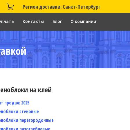
Регион доставки: Санкт-Петербург
Оплата
Контакты
Блог
О компании
тавкой
еноблоки на клей
ит продаж 2025
еноблоки стеновые
еноблоки перегородочные
еноблоки пазогребневые