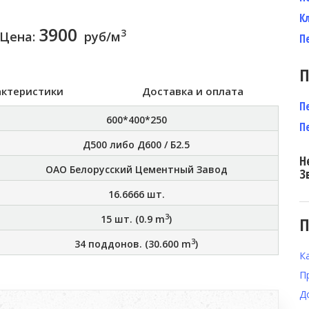
К
3900
3
Цена:
руб/м
П
П
актеристики
Доставка и оплата
П
600*400*250
П
Д500 либо Д600 / Б2.5
Н
ОАО Белорусский Цементный Завод
З
16.6666
шт.
3
15
шт. (
0.9
m
)
П
3
34
поддонов. (
30.600
m
)
К
П
Д