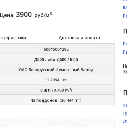
К
3900
3
Цена:
руб/м
П
П
актеристики
Доставка и оплата
П
600*500*295
П
Д500 либо Д600 / Б2.5
Н
ОАО Белорусский Цементный Завод
З
11.2994
шт.
3
8
шт. (
0.708
m
)
П
3
43
поддонов. (
30.444
m
)
К
П
Д