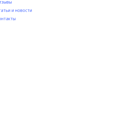
тзывы
татьи и новости
онтакты