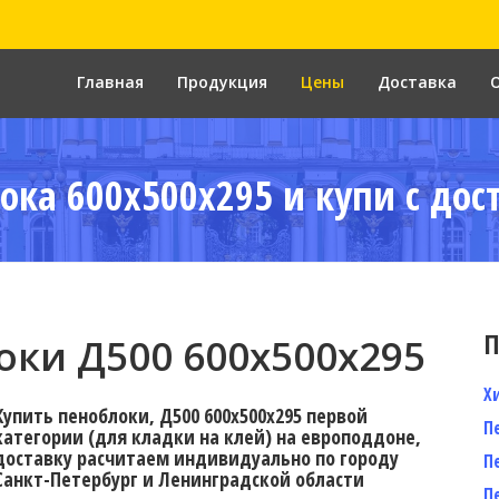
Главная
Продукция
Цены
Доставка
ока 600x500x295 и купи с дос
П
ки Д500 600x500x295
Х
Купить пеноблоки, Д500 600x500x295 первой
П
категории (для кладки на клей) на европоддоне,
доставку расчитаем индивидуально по городу
П
Санкт-Петербург и Ленинградской области
П