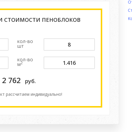
О
С
К
 И СТОИМОСТИ ПЕНОБЛОКОВ
кол-во
шт
кол-во
2
м
2 762
руб.
кт расcчитаем индивидуально!