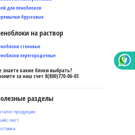
лей для пеноблоков
еремычки брусковые
еноблоки на раствор
еноблоки стеновые
еноблоки перегородочные
е знаете какие блоки выбрать?
воните за наш счет 8(800)770-06-03
олезные разделы
аталог продукции
райс-лист
оставка