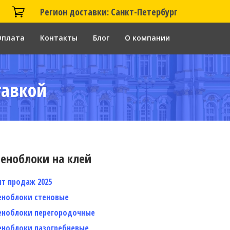
Регион доставки: Санкт-Петербург
Оплата
Контакты
Блог
О компании
тавкой
еноблоки на клей
ит продаж 2025
еноблоки стеновые
еноблоки перегородочные
еноблоки пазогребневые