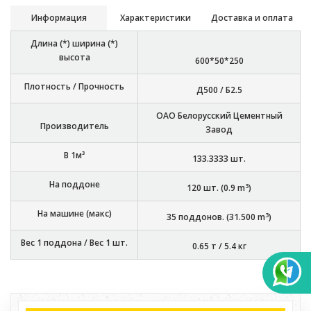
Информация
Характеристики
Доставка и оплата
Длина (*) ширина (*)
высота
600*50*250
Плотность / Прочность
Д500 / Б2.5
ОАО Белорусский Цементный
Производитель
Завод
В 1м³
133.3333
шт.
На поддоне
3
120
шт. (
0.9
m
)
На машине (макс)
3
35
поддонов. (
31.500
m
)
Вес 1 поддона / Вес 1 шт.
0.65 т
/
5.4 кг