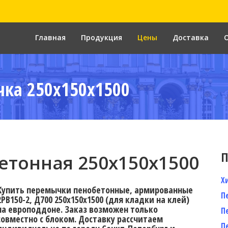
Главная
Продукция
Цены
Доставка
ка 250x150x1500
П
тонная 250х150х1500
Х
Купить перемычки пенобетонные, армированные
П
2PB150-2, Д700 250х150х1500 (для кладки на клей)
на европоддоне. Заказ возможен только
П
совместно с блоком. Доставку рассчитаем
П