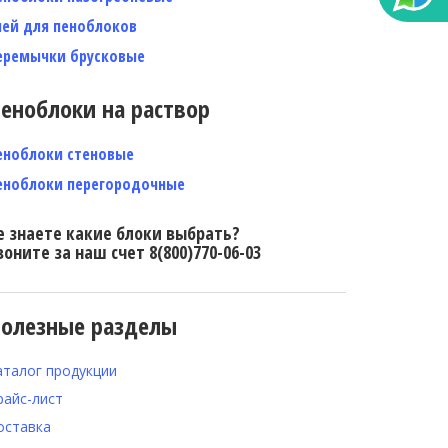
лей для пеноблоков
еремычки брусковые
еноблоки на раствор
еноблоки стеновые
еноблоки перегородочные
е знаете какие блоки выбрать?
воните за наш счет 8(800)770-06-03
олезные разделы
аталог продукции
райс-лист
оставка