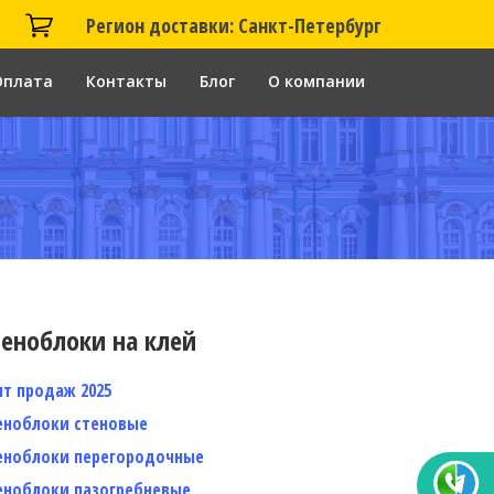
Регион доставки: Санкт-Петербург
Оплата
Контакты
Блог
О компании
еноблоки на клей
ит продаж 2025
еноблоки стеновые
еноблоки перегородочные
еноблоки пазогребневые