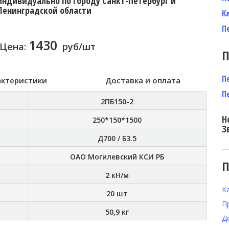
индивидуально по городу Санкт-Петербург и
Ленинградской области
К
П
1430
Цена:
руб/шт
П
П
актеристики
Доставка и оплата
П
2ПБ150-2
Н
250*150*1500
З
Д700 / Б3.5
ОАО Могилевский КСИ РБ
П
2 кН/м
К
20 шт
П
50,9 кг
Д