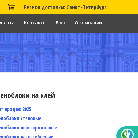
Регион доставки: Санкт-Петербург
Оплата
Контакты
Блог
О компании
еноблоки на клей
ит продаж 2025
еноблоки стеновые
еноблоки перегородочные
еноблоки пазогребневые