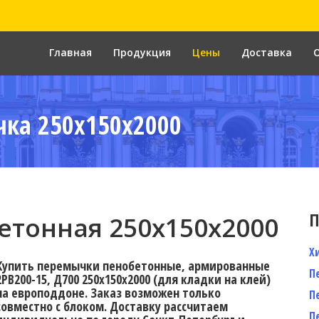
Главная
Продукция
Цены
Доставка
ка 250x150x2000
П
тонная 250x150x2000
Х
Купить перемычки пенобетонные, армированные
П
2PB200-15, Д700 250х150х2000 (для кладки на клей)
на европоддоне. Заказ возможен только
П
совместно с блоком. Доставку расcчитаем
П