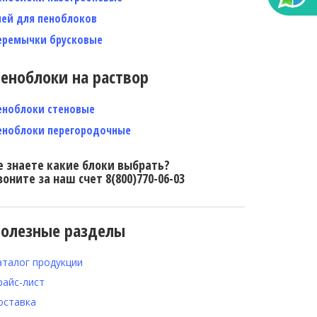
лей для пеноблоков
еремычки брусковые
еноблоки на раствор
еноблоки стеновые
еноблоки перегородочные
е знаете какие блоки выбрать?
воните за наш счет 8(800)770-06-03
олезные разделы
аталог продукции
райс-лист
оставка