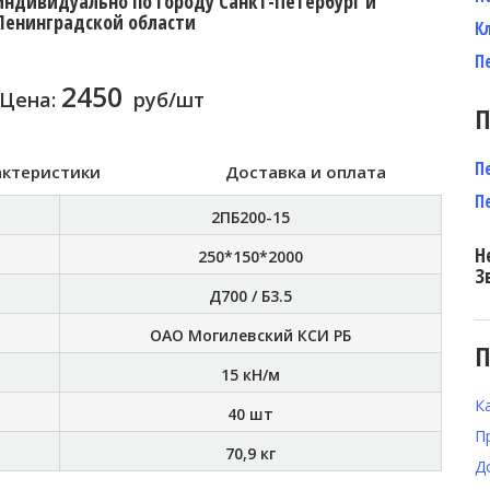
индивидуально по городу Санкт-Петербург и
Ленинградской области
К
П
2450
Цена:
руб/шт
П
П
актеристики
Доставка и оплата
П
2ПБ200-15
Н
250*150*2000
З
Д700 / Б3.5
ОАО Могилевский КСИ РБ
П
15 кН/м
К
40 шт
П
70,9 кг
Д