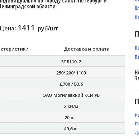
индивидуально по городу Санкт-Петербург и
Ленинградской области
К
П
1411
Цена:
руб/шт
П
П
актеристики
Доставка и оплата
П
3ПБ110-2
Н
250*200*1100
З
Д700 / Б3.5
ОАО Могилевский КСИ РБ
П
2 кН/м
К
20 шт
П
49,6 кг
Д