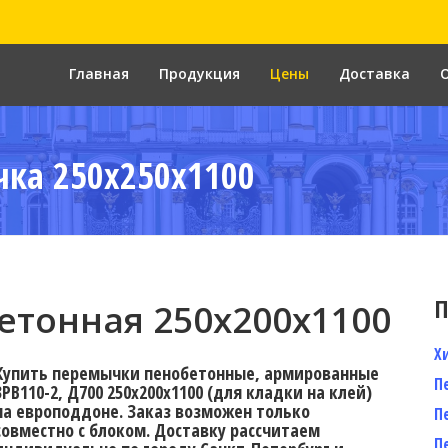
Главная
Продукция
Цены
Доставка
ка 250x250x1100
П
тонная 250х200х1100
Х
Купить перемычки пенобетонные, армированные
П
3PB110-2, Д700 250х200х1100 (для кладки на клей)
на европоддоне. Заказ возможен только
П
совместно с блоком. Доставку рассчитаем
П