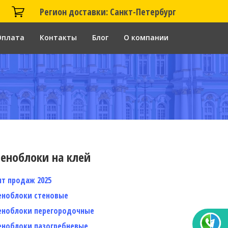
Регион доставки: Санкт-Петербург
Оплата
Контакты
Блог
О компании
еноблоки на клей
ит продаж 2025
еноблоки стеновые
еноблоки перегородочные
еноблоки пазогребневые