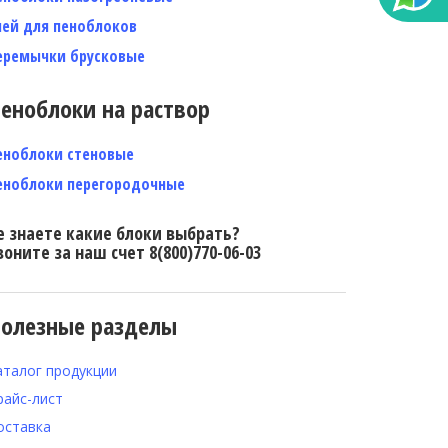
лей для пеноблоков
еремычки брусковые
еноблоки на раствор
еноблоки стеновые
еноблоки перегородочные
е знаете какие блоки выбрать?
воните за наш счет 8(800)770-06-03
олезные разделы
аталог продукции
райс-лист
оставка