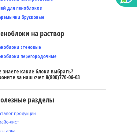
лей для пеноблоков
еремычки брусковые
еноблоки на раствор
еноблоки стеновые
еноблоки перегородочные
е знаете какие блоки выбрать?
воните за наш счет 8(800)770-06-03
олезные разделы
аталог продукции
райс-лист
оставка