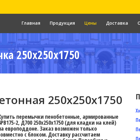
Главная
Продукция
Цены
Доставка
ка 250x250x1750
П
тонная 250х250х1750
Х
Купить перемычки пенобетонные, армированные
П
4PB175-2, Д700 250х250х1750 (для кладки на клей)
на европоддоне. Заказ возможен только
П
совместно с блоком. Доставку рассчитаем
П