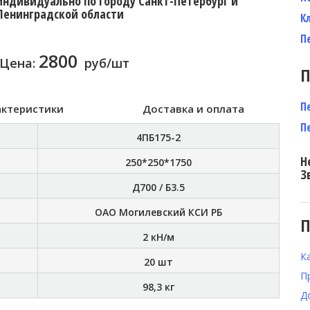
индивидуально по городу Санкт-Петербург и
Ленинградской области
К
П
2800
Цена:
руб/шт
П
П
актеристики
Доставка и оплата
П
4ПБ175-2
Н
250*250*1750
З
Д700 / Б3.5
ОАО Могилевский КСИ РБ
П
2 кН/м
К
20 шт
П
98,3 кг
Д