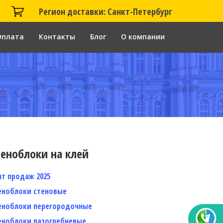
Регион доставки: Санкт-Петербург
Оплата
Контакты
Блог
О компании
еноблоки на клей
ит продаж 2025
еноблоки стеновые
еноблоки перегородочные
еноблоки пазогребневые